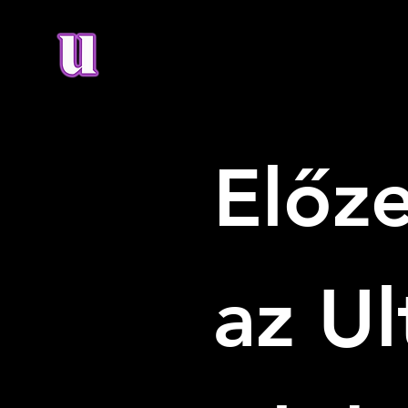
Előze
az Ul