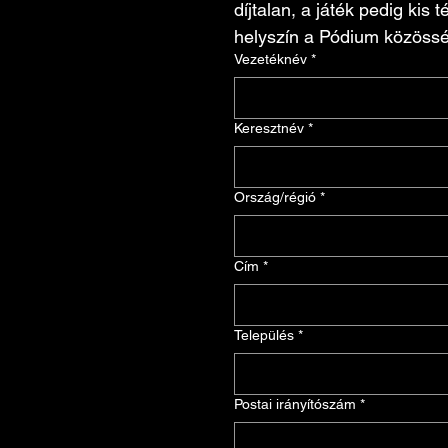
díjtalan, a játék pedig kis
helyszín a Pódium közössé
Vezetéknév
*
Keresztnév
*
Multi-line address
Ország/régió
*
Cím
*
Település
*
Postai irányítószám
*