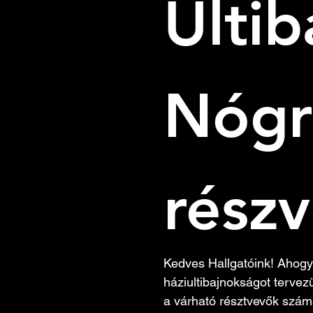
Ultib
Nógr
részv
Kedves Hallgatóink! Ahogy 
háziultibajnokságot tervez
a várható résztvevők számá