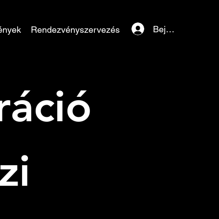
Bejelentkezés
ények
Rendezvényszervezés
áció 
i 