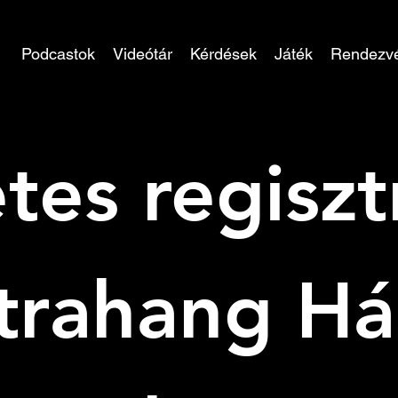
Podcastok
Videótár
Kérdések
Játék
Rendezv
tes regisztr
trahang Ház