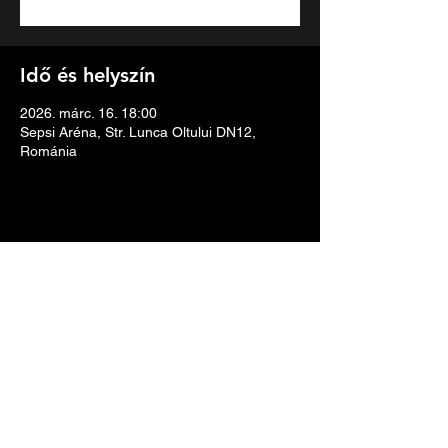
Idő és helyszín
2026. márc. 16. 18:00
Sepsi Aréna, Str. Lunca Oltului DN12,
Románia
Esemény megosztása
Adatkezelési tájékoztató
info@ultrahang.tv