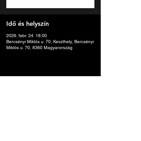
Idő és helyszín
2026. febr. 24. 18:00
Bercsényi Miklós u. 70, Keszthely, Bercsényi
Miklós u. 70, 8360 Magyarország
Esemény megosztása
Adatkezelési tájékoztató
info@ultrahang.tv